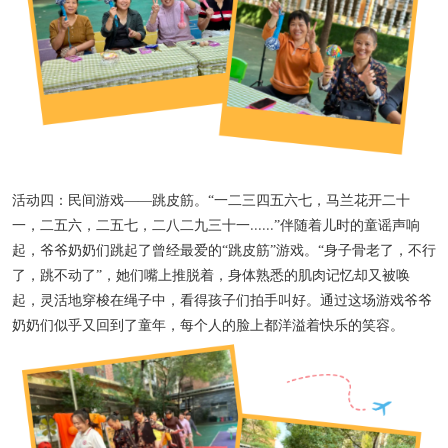
活动四：民间游戏——跳皮筋。“一二三四五六七，马兰花开二十
一，二五六，二五七，二八二九三十一......”伴随着儿时的童谣声响
起，爷爷奶奶们跳起了曾经最爱的“跳皮筋”游戏。“身子骨老了，不行
了，跳不动了”，她们嘴上推脱着，身体熟悉的肌肉记忆却又被唤
起，灵活地穿梭在绳子中，看得孩子们拍手叫好。通过这场游戏爷爷
奶奶们似乎又回到了童年，每个人的脸上都洋溢着快乐的笑容。