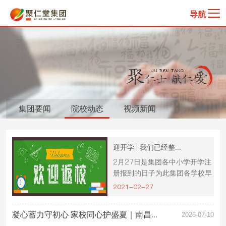
导航
集团要闻
院校动态
视频新闻
迎开学 | 我们已经整...
2月27日是集团各中小学开学注
册报到的日子为此集团各学校早
早做好准备只为迎接返校开学的
2021-02-27
你～快跟着小...
凝心蓄力守初心 家校同心护盛夏｜南昌...
2026-07-10